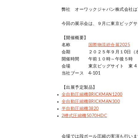
弊社 オーワックジャパン株式会社は
今回の展示会は、９月に東京ビッグサ
【開催概要】
名称
国際物流総合展2025
会期 ２０２５年９月１0日（水
開催時間 午前１０時～午後５時
会場 東京ビッグサイト 東 4
当社ブース
4-101
【出展予定製品】
全自動圧縮機BRICKMAN1200
全自動圧縮機BRICKMAN300
半自動圧縮機3820
2槽式圧縮機5070HDC
会場では段ボール圧縮の実演も行いま