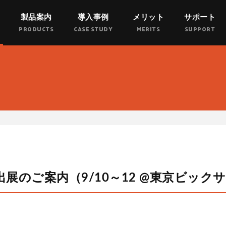
製品案内
導入事例
メリット
サポート
RWAK
PRODUCTS
CASE STUDY
MERITS
SUPPORT
 出展のご案内（9/10～12 @東京ビック