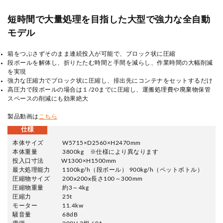
短時間で大量処理を目指した大型で強力な全自動
モデル
箱をつぶさずそのまま連続投入が可能で、ブロック状に圧縮
段ボールを解体し、折りたたむ時間と手間を減らし、作業時間の大幅削減
を実現
強力な圧縮力でブロック状に圧縮し、排出先にコンテナをセットするだけ
高圧力で段ボールの場合は１
/20
までに圧縮し、運搬処理費や廃棄物保管
スペースの削減にも効果絶大
製品動画は
こちら
仕様
本体サイズ W5715×D2560×H2470mm
本体重量 3800kg ※仕様により異なります
投入口寸法 W1300×H1500mm
最大処理能力 1100kg/h（段ボール） 900kg/h（ペットボトル）
圧縮物サイズ 200x200x長さ100～300mm
圧縮物重量 約3～4kg
圧縮力 25t
モーター 11.4kw
騒音量 68dB