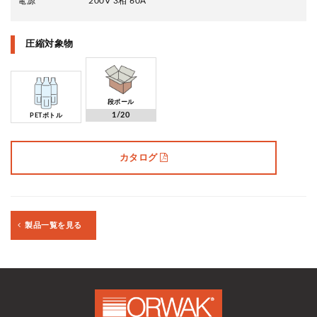
電源 200V 3相 60A
圧縮対象物
段ボール
1/20
PETボトル
カタログ
製品一覧を見る