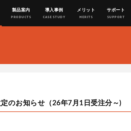
製品案内
導入事例
メリット
サポート
RWAK
PRODUCTS
CASE STUDY
MERITS
SUPPORT
定のお知らせ（26年7月1日受注分～)