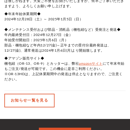
は致しかねます。大変ご不便をお掛けいたしますが、何卒ご了承いただき
ますよう、よろしくお願い申し上げます。
◆年末年始休業期間◆
2024年
12
月
28
日（土）～
2025
年
1
月5日（日）
◆メンテナンス受付および部品・消耗品（梱包紐など）受発注と発送◆
年内最終受付日：
2024
年
12
月
27
日（金）
年始受付開始日：
2025
年
1
月6日（月）
部品・梱包紐など年内
12/27(金
)～正午までの
受付分最終発送は、
12/27(金
)
、通常発送は
2024
年
1
月6日
(月
)
より開始致します。
◆アマゾン販売サイト◆
梱包紐（
OR-13
、
OR-9
）とカッターは、弊社
amazon
サイト
にて年末年始
もご注文
/
発送が可能です。この機会に是非ご利用ください。
※
OR-13HD
は、上記休業期間中の発送は停止となりますので、ご注意く
ださい。
お知らせ一覧を見る